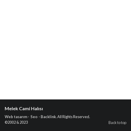
Melek Cami Halısı
Web tasarım - Seo - Backlink
. All Rights Reserved.
©2002 & 2023
Back to top