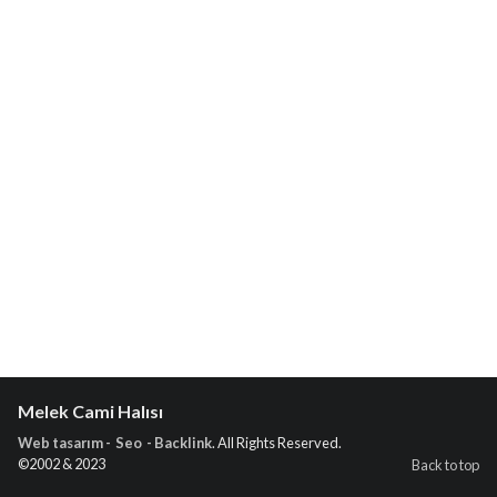
Melek Cami Halısı
Web tasarım - Seo - Backlink
. All Rights Reserved.
©2002 & 2023
Back to top