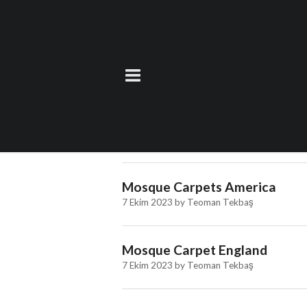
Etiket:
Cami halı t
Cami Halısı İngiltere
7 Ekim 2023
by
Teoman Tekbaş
Mosque Carpets America
7 Ekim 2023
by
Teoman Tekbaş
Mosque Carpet England
7 Ekim 2023
by
Teoman Tekbaş