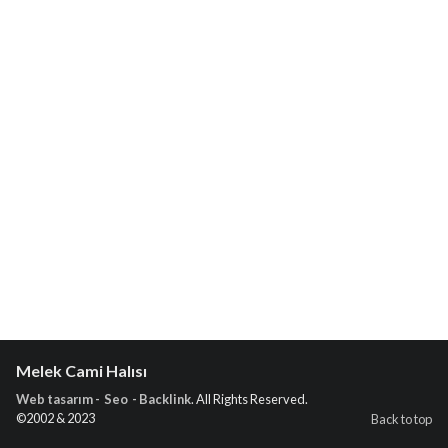
Melek Cami Halısı
Web tasarım - Seo - Backlink
. All Rights Reserved.
©2002 & 2023
Back to top