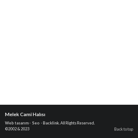
Melek Cami Halısı
Web tasarım - Seo - Backlink
. All Rights Reserved.
©2002 & 2023
Back to top