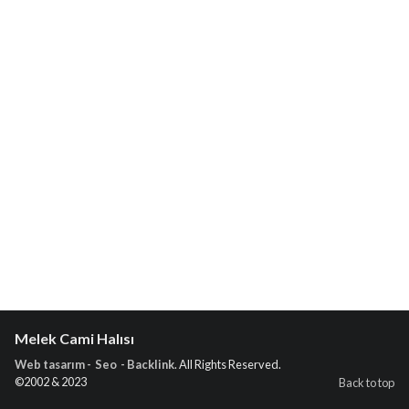
Melek Cami Halısı
Web tasarım - Seo - Backlink
. All Rights Reserved.
©2002 & 2023
Back to top