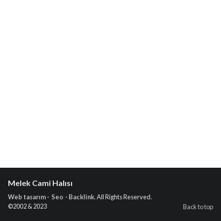
Melek Cami Halısı
Web tasarım - Seo - Backlink
. All Rights Reserved.
©2002 & 2023
Back to top