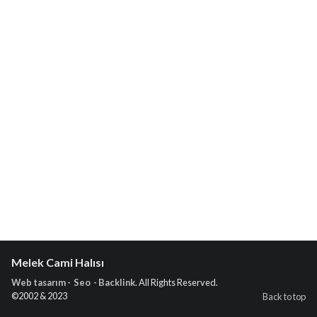
Melek Cami Halısı
Web tasarım - Seo - Backlink
. All Rights Reserved.
©2002 & 2023
Back to top