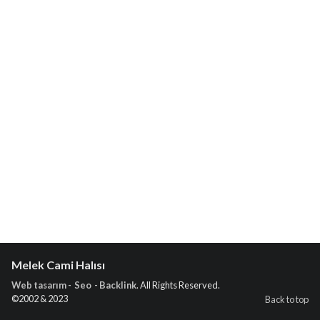
Melek Cami Halısı
Web tasarım - Seo - Backlink
. All Rights Reserved.
©2002 & 2023
Back to top