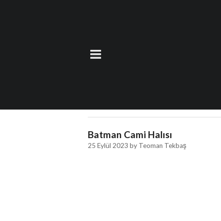
Etiket:
Kaliteli Ca
Cami Halısı Batman
26 Eylül 2023
by
Teoman Tekbaş
Batman Cami Halısı
25 Eylül 2023
by
Teoman Tekbaş