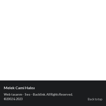
Melek Cami Halısı
Web tasarım - Seo - Backlink
. All Rights Reserved.
©2002 & 2023
Back to top