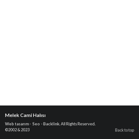
Melek Cami Halısı
Web tasarım - Seo - Backlink
. All Rights Reserved.
©2002 & 2023
Back to top