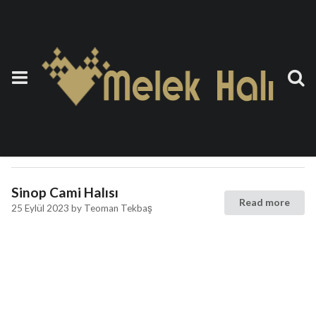
Etiket:
Saflı Cami Halısı Sinop
Cami Halısı Sinop
Read more
26 Eylül 2023
by
Teoman Tekbaş
Sinop Cami Halısı
Read more
25 Eylül 2023
by
Teoman Tekbaş