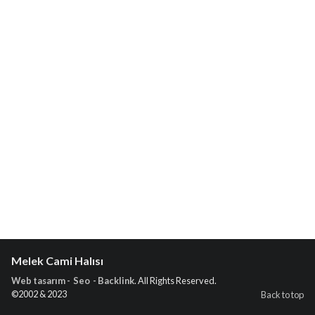
Melek Cami Halısı
Web tasarım - Seo - Backlink
. All Rights Reserved.
©2002 & 2023
Back to top