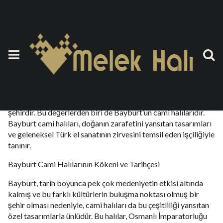
Bayburt Cami Halısı
25 Eylül 2023
by
teoman
Türkiye’nin Karadeniz Bölgesi’nde yer alan Bayburt,
muhteşem doğal güzellikleri ve tarihi değerleriyle ünlü bir
şehirdir. Bu değerlerden biri de Bayburt’un cami halılarıdır.
Bayburt cami halıları, doğanın zarafetini yansıtan tasarımları
ve geleneksel Türk el sanatının zirvesini temsil eden işçiliğiyle
tanınır.
Bayburt Cami Halılarının Kökeni ve Tarihçesi
Bayburt, tarih boyunca pek çok medeniyetin etkisi altında
kalmış ve bu farklı kültürlerin buluşma noktası olmuş bir
şehir olması nedeniyle, cami halıları da bu çeşitliliği yansıtan
özel tasarımlarla ünlüdür. Bu halılar, Osmanlı İmparatorluğu