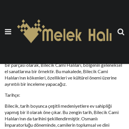
Bilecik Cami Halısı
24 Eylül 2023
by
teoman
Türkiye’nin Marmara Bölgesi’nde yer alan Bilecik, tarihi ve
kültürel zenginlikleri ile ünlü bir ilimizdir. Bu zengin mirasın
bir parçası olarak, Bilecik Cami Halıları, bölgenin geleneksel
el sanatlarına bir örnektir. Bu makalede, Bilecik Cami
Halıları’nın kökenleri, özellikleri ve kültürel önemi üzerine
ayrıntılı bir inceleme yapacağız.
Tarihçe:
Bilecik, tarih boyunca çeşitli medeniyetlere ev sahipliği
yapmış bir il olarak öne çıkar. Bu zengin tarih, Bilecik Cami
Halıları’nın da tarihini şekillendirmiştir. Osmanlı
İmparatorluğu döneminde, camilerin toplumsal ve dini