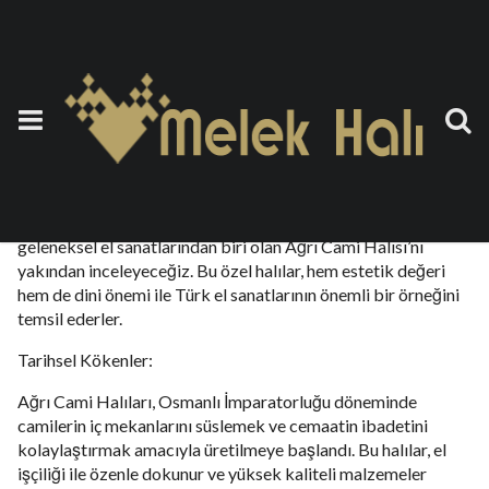
Cami Halısı Ağrı
26 Eylül 2023
by
teoman
Türkiye’nin Doğu Anadolu Bölgesi’nde yer alan Ağrı ili, tarihi
ve kültürel zenginlikleriyle ünlüdür. Bu makalede, Ağrı’nın
geleneksel el sanatlarından biri olan Ağrı Cami Halısı’nı
yakından inceleyeceğiz. Bu özel halılar, hem estetik değeri
hem de dini önemi ile Türk el sanatlarının önemli bir örneğini
temsil ederler.
Tarihsel Kökenler:
Ağrı Cami Halıları, Osmanlı İmparatorluğu döneminde
camilerin iç mekanlarını süslemek ve cemaatin ibadetini
kolaylaştırmak amacıyla üretilmeye başlandı. Bu halılar, el
işçiliği ile özenle dokunur ve yüksek kaliteli malzemeler