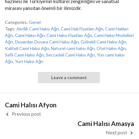
hazinesi ile Türkiye’nin kültürel zenginliğini ve sanatsal
mirasını yansıtan önemli bir ilimizdir.
Categories:
Genel
Tags:
Akrilik Cami Halısı Ağrı
,
Cami Halı Fiyatları Ağrı
,
Cami Halıları
Ağrı
,
Cami Halısı Ağrı
,
Cami Halısı Fiyatları Ağrı
,
Cami Halısı Modelleri
Ağrı
,
Duvardan Duvara Cami Halısı Ağrı
,
Göbekli Cami Halısı Ağrı
,
Kaliteli Cami Halısı Ağrı
,
Naturel cami halısı Ağrı
,
Otel Halısı Ağrı
,
Saflı Cami Halısı Ağrı
,
Seccadeli Cami Halısı Ağrı
,
Yün cami halısı
Ağrı
,
Yurt Halısı Ağrı
Leave a comment
Cami Halısı Afyon
Previous post
Cami Halısı Amasya
Next post