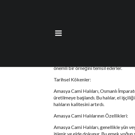
Cami Halısı Amasy
26 Eylül 2023
by
teoman
Türkiye’nin Karadeniz Bölgesi’nde yer ala
sanatlarından biri olan Amasya Cami Halı
önemli bir örneğini temsil ederler.
Tarihsel Kökenler:
Amasya Cami Halıları, Osmanlı İmparato
üretilmeye başlandı. Bu halılar, el işçili
halıların kalitesini artırdı.
Amasya Cami Halılarının Özellikleri:
Amasya Cami Halıları, genellikle yün veya 
işlenir ve elde dokunur. Bu emek yoğun sür