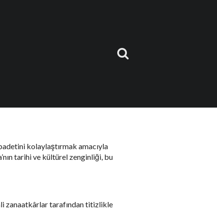
 Bu makalede, Amasya’nın geleneksel el
m de dini önemi ile Türk el sanatlarının
badetini kolaylaştırmak amacıyla
nın tarihi ve kültürel zenginliği, bu
li zanaatkârlar tarafından titizlikle