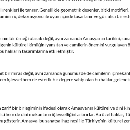
ı renkleri ile tanınır. Genellikle geometrik desenler, bitki motifleri
caminin iç dekorasyonu ile uyum içinde tasarlanır ve göz alıcı bir est
nın bir örneği olarak değil, aynı zamanda Amasya’nın tarihini, sanat
ölgenin kültürel kimliğini yansıtan ve camilerin önemini vurgulayan ö
bu halıların tasarımlarına etki etmiştir.
it bir miras değil, aynı zamanda günümüzde de camilerin iç mekan
em işlevsel hem de estetik bir değere sahip olan bu halılar, gelene
 zarif bir birleşiminin ifadesi olarak Amasya’nın kültürel ve dini
 hem de dini mekanların işlevselliğini artırırlar. Bu özel halılar, Tü
ı gösterir. Amasya, bu sanatsal hazinesi ile Türkiye’nin kültürel zen