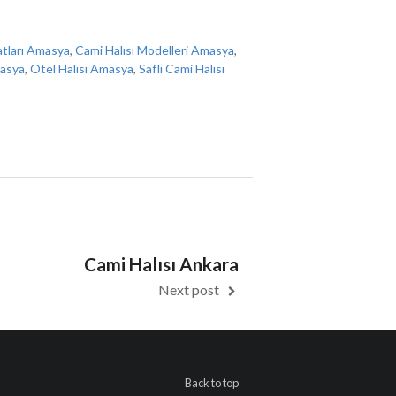
yatları Amasya
,
Cami Halısı Modelleri Amasya
,
masya
,
Otel Halısı Amasya
,
Saflı Cami Halısı
Cami Halısı Ankara
Next post
Back to top