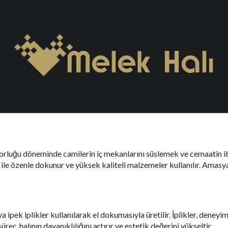
a
n Amasya ili, tarihi ve kültürel zenginlikleri ile ünlü bir şehirdir.
sı’nı yakından inceleyeceğiz. Bu özel halılar, hem estetik değeri he
rluğu döneminde camilerin iç mekanlarını süslemek ve cemaatin i
ği ile özenle dokunur ve yüksek kaliteli malzemeler kullanılır. Amasya’
ipek iplikler kullanılarak el dokumasıyla üretilir. İplikler, deneyim
eç, halının dayanıklılığını artırır ve estetik değerini yükseltir.