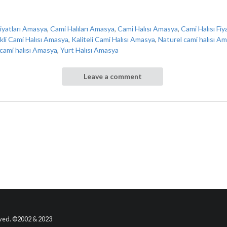
Fiyatları Amasya
,
Cami Halıları Amasya
,
Cami Halısı Amasya
,
Cami Halısı Fi
li Cami Halısı Amasya
,
Kaliteli Cami Halısı Amasya
,
Naturel cami halısı A
cami halısı Amasya
,
Yurt Halısı Amasya
Leave a comment
erved. ©2002 & 2023