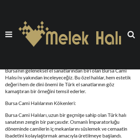
Cami Halısı Bursa
26 Eylül 2023
by
teoman
Türkiye’nin Marmara Bölgesi’nde yer alan Bursa şehri, hem
tarihi hem de doğal güzellikleri ile ünlüdür. Bu makalede,
Bursa’nın geleneksel el sanatlarından biri olan Bursa Cami
Halısı’nı yakından inceleyeceğiz. Bu özel halılar, hem estetik
değeri hem de dini önemi ile Türk el sanatlarının göz
kamaştıran bir örneğini temsil ederler.
Bursa Cami Halılarının Kökenleri:
Bursa Cami Halıları, uzun bir geçmişe sahip olan Türk halı
sanatının zengin bir parçasıdır. Osmanlı İmparatorluğu
döneminde camilerin iç mekanlarını süslemek ve cemaatin
ibadetini kolaylaştırmak amacıyla üretilmeye başlandı.