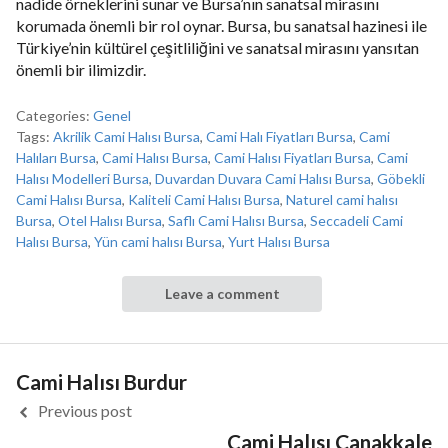
nadide örneklerini sunar ve Bursa’nın sanatsal mirasını
korumada önemli bir rol oynar. Bursa, bu sanatsal hazinesi ile
Türkiye’nin kültürel çeşitliliğini ve sanatsal mirasını yansıtan
önemli bir ilimizdir.
Categories:
Genel
Tags:
Akrilik Cami Halısı Bursa
,
Cami Halı Fiyatları Bursa
,
Cami
Halıları Bursa
,
Cami Halısı Bursa
,
Cami Halısı Fiyatları Bursa
,
Cami
Halısı Modelleri Bursa
,
Duvardan Duvara Cami Halısı Bursa
,
Göbekli
Cami Halısı Bursa
,
Kaliteli Cami Halısı Bursa
,
Naturel cami halısı
Bursa
,
Otel Halısı Bursa
,
Saflı Cami Halısı Bursa
,
Seccadeli Cami
Halısı Bursa
,
Yün cami halısı Bursa
,
Yurt Halısı Bursa
Leave a comment
Cami Halısı Burdur
Previous post
Cami Halısı Çanakkale