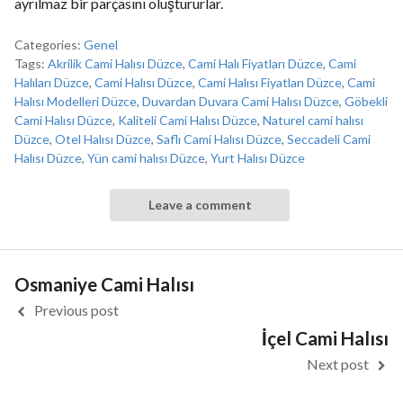
ayrılmaz bir parçasını oluştururlar.
Categories:
Genel
Tags:
Akrilik Cami Halısı Düzce
,
Cami Halı Fiyatları Düzce
,
Cami
Halıları Düzce
,
Cami Halısı Düzce
,
Cami Halısı Fiyatları Düzce
,
Cami
Halısı Modelleri Düzce
,
Duvardan Duvara Cami Halısı Düzce
,
Göbekli
Cami Halısı Düzce
,
Kaliteli Cami Halısı Düzce
,
Naturel cami halısı
Düzce
,
Otel Halısı Düzce
,
Saflı Cami Halısı Düzce
,
Seccadeli Cami
Halısı Düzce
,
Yün cami halısı Düzce
,
Yurt Halısı Düzce
Leave a comment
Osmaniye Cami Halısı
Previous post
İçel Cami Halısı
Next post