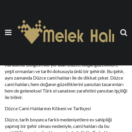
Düzce Cami Halısı
25 Eylül 2023
by
teoman
Düzce Cami Halıları: Doğanın Güzelliği ve Sanatın İncisi
Karadeniz Bölgesi’nde yer alan Düzce, doğal güzellikleri,
yeşil ormanları ve tarihi dokusuyla ünlü bir şehirdir. Bu şehir,
aynı zamanda Düzce cami halıları ile de dikkat çeker. Düzce
cami halıları, hem doğanın güzelliklerini yansıtan tasarımları
hem de geleneksel Türk el sanatının zarafetini yansıtan işçiliği
ile bilinir.
Düzce Cami Halılarının Kökeni ve Tarihçesi
Düzce, tarih boyunca farklı medeniyetlere ev sahipliği
yapmış bir şehir olması nedeniyle, cami halıları da bu