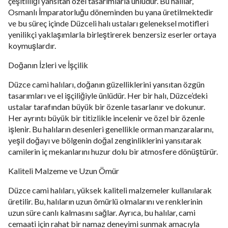
çeşitliliği yansıtan özel tasarımlarla ünlüdür. Bu halılar,
Osmanlı İmparatorluğu döneminden bu yana üretilmektedir
ve bu süreç içinde Düzceli halı ustaları geleneksel motifleri
yenilikçi yaklaşımlarla birleştirerek benzersiz eserler ortaya
koymuşlardır.
Doğanın İzleri ve İşçilik
Düzce cami halıları, doğanın güzelliklerini yansıtan özgün
tasarımları ve el işçiliğiyle ünlüdür. Her bir halı, Düzce’deki
ustalar tarafından büyük bir özenle tasarlanır ve dokunur.
Her ayrıntı büyük bir titizlikle incelenir ve özel bir özenle
işlenir. Bu halıların desenleri genellikle orman manzaralarını,
yeşil doğayı ve bölgenin doğal zenginliklerini yansıtarak
camilerin iç mekanlarını huzur dolu bir atmosfere dönüştürür.
Kaliteli Malzeme ve Uzun Ömür
Düzce cami halıları, yüksek kaliteli malzemeler kullanılarak
üretilir. Bu, halıların uzun ömürlü olmalarını ve renklerinin
uzun süre canlı kalmasını sağlar. Ayrıca, bu halılar, cami
cemaati için rahat bir namaz deneyimi sunmak amacıyla