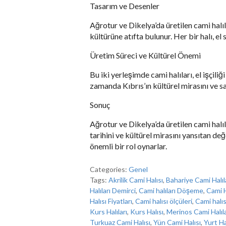
Tasarım ve Desenler
Ağrotur ve Dikelya’da üretilen cami halıl
kültürüne atıfta bulunur. Her bir halı, el
Üretim Süreci ve Kültürel Önemi
Bu iki yerleşimde cami halıları, el işçili
zamanda Kıbrıs’ın kültürel mirasını ve sa
Sonuç
Ağrotur ve Dikelya’da üretilen cami halıla
tarihini ve kültürel mirasını yansıtan de
önemli bir rol oynarlar.
Categories:
Genel
Tags:
Akrilik Cami Halısı
,
Bahariye Cami Halıl
Halıları Demirci
,
Cami halıları Döşeme
,
Cami Ha
Halısı Fiyatları
,
Cami halısı ölçüleri
,
Cami halıs
Kurs Halıları
,
Kurs Halısı
,
Merinos Cami Halıla
Turkuaz Cami Halısı
,
Yün Cami Halısı
,
Yurt Hal