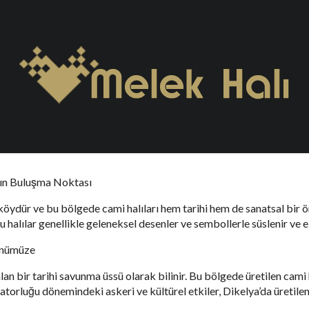
 Cami Halısı
bir ada olarak bilinir ve bu zenginlikler ada genelinde farklı yönlerd
a’da üretilen cami halılarının tarihi, tasarımı, üretimi ve kültürel ö
atın Buluşma Noktası
r köydür ve bu bölgede cami halıları hem tarihi hem de sanatsal bir 
r. Bu halılar genellikle geleneksel desenler ve sembollerle süslenir ve
ünümüze
n bir tarihi savunma üssü olarak bilinir. Bu bölgede üretilen cami ha
torluğu dönemindeki askeri ve kültürel etkiler, Dikelya’da üretilen 