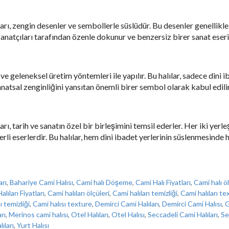
arı, zengin desenler ve sembollerle süslüdür. Bu desenler genellikle 
 sanatçıları tarafından özenle dokunur ve benzersiz birer sanat eseri
ği ve geleneksel üretim yöntemleri ile yapılır. Bu halılar, sadece dini
natsal zenginliğini yansıtan önemli birer sembol olarak kabul edilir
rı, tarih ve sanatın özel bir birleşimini temsil ederler. Her iki yerl
ğerli eserlerdir. Bu halılar, hem dini ibadet yerlerinin süslenmesin
arı
,
Bahariye Cami Halısı
,
Cami halı Döşeme
,
Cami Halı Fiyatları
,
Cami halı öl
lıları Fiyatları
,
Cami halıları ölçüleri
,
Cami halıları temizliği
,
Cami halıları te
ı temizliği
,
Cami halısı texture
,
Demirci Cami Halıları
,
Demirci Cami Halısı
,
G
rı
,
Merinos cami halısı
,
Otel Halıları
,
Otel Halısı
,
Seccadeli Cami Halıları
,
Se
ıları
,
Yurt Halısı