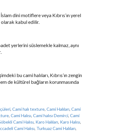
İslam dini motiflere veya Kıbrıs’ın yerel
 olarak kabul edilir.
 ibadet yerlerini süslemekle kalmaz, aynı
.
eşimdeki bu cami halıları, Kıbrıs’ın zengin
de hem de kültürel bağların korunmasında
çüleri
,
Cami halı texture
,
Cami Halıları
,
Cami
xture
,
Cami Halısı
,
Cami halısı Demirci
,
Cami
öbekli Cami Halısı
,
Karo Halıları
,
Karo Halısı
,
ccadeli Cami Halısı
,
Turkuaz Cami Halıları
,