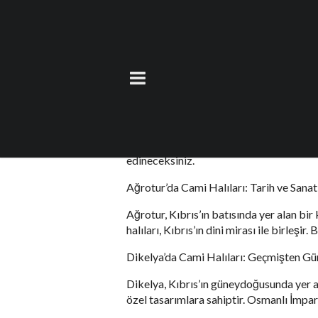
Ağrotur ve Dikelya
6 Ekim 2023
by
teoman
Kıbrıs, tarihi ve kültürel açıdan zengin 
özel iki yerleşimi olan Ağrotur ve Dikely
edineceksiniz.
Ağrotur’da Cami Halıları: Tarih ve San
Ağrotur, Kıbrıs’ın batısında yer alan bi
halıları, Kıbrıs’ın dini mirası ile birleşi
Dikelya’da Cami Halıları: Geçmişten G
Dikelya, Kıbrıs’ın güneydoğusunda yer ala
özel tasarımlara sahiptir. Osmanlı İmpara