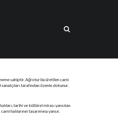
e kendini gösterir. Bu makalede, Kıbrıs’ın
nemi hakkında daha fazla bilgi
öneme sahiptir. Ağrotur’da üretilen cami
 el sanatçıları tarafından özenle dokunur.
lıları, tarihi ve kültürel mirası yansıtan
cami halılarının tasarımına yansır.