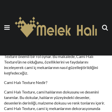
Cami Halı Texture
5 Ekim 2023
by
teoman
Cami iç mekanlarının dekorasyonu, ibadetin huzurunu ve
görsel estetiği bir arada sunmalıdır. Bu noktada, Cami Halı
Texture önemli bir rol oynar. Bu makalede, Cami Halı
Texture’ün ne olduğunu, özelliklerini ve faydalarını
inceleyerek cami iç mekanlarının nasıl güzelleştirildiğini
keşfedeceğiz.
Cami Halı Texture Nedir?
Cami Halı Texture, cami halılarının dokusunu ve desenini
tanımlar. Bu dokular, halıların yüzeyindeki desenler,
desenlerin derinliği, malzeme dokusu ve renk tonlarını içerir.
Cami Halı Texture, cami iç mekanlarının dekorasyonunda