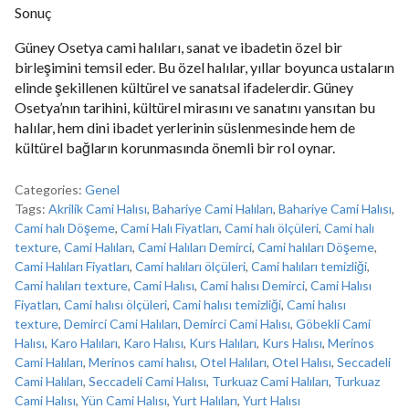
Sonuç
Güney Osetya cami halıları, sanat ve ibadetin özel bir
birleşimini temsil eder. Bu özel halılar, yıllar boyunca ustaların
elinde şekillenen kültürel ve sanatsal ifadelerdir. Güney
Osetya’nın tarihini, kültürel mirasını ve sanatını yansıtan bu
halılar, hem dini ibadet yerlerinin süslenmesinde hem de
kültürel bağların korunmasında önemli bir rol oynar.
Categories:
Genel
Tags:
Akrilik Cami Halısı
,
Bahariye Cami Halıları
,
Bahariye Cami Halısı
,
Cami halı Döşeme
,
Cami Halı Fiyatları
,
Cami halı ölçüleri
,
Cami halı
texture
,
Cami Halıları
,
Cami Halıları Demirci
,
Cami halıları Döşeme
,
Cami Halıları Fiyatları
,
Cami halıları ölçüleri
,
Cami halıları temizliği
,
Cami halıları texture
,
Cami Halısı
,
Cami halısı Demirci
,
Cami Halısı
Fiyatları
,
Cami halısı ölçüleri
,
Cami halısı temizliği
,
Cami halısı
texture
,
Demirci Cami Halıları
,
Demirci Cami Halısı
,
Göbekli Cami
Halısı
,
Karo Halıları
,
Karo Halısı
,
Kurs Halıları
,
Kurs Halısı
,
Merinos
Cami Halıları
,
Merinos cami halısı
,
Otel Halıları
,
Otel Halısı
,
Seccadeli
Cami Halıları
,
Seccadeli Cami Halısı
,
Turkuaz Cami Halıları
,
Turkuaz
Cami Halısı
,
Yün Cami Halısı
,
Yurt Halıları
,
Yurt Halısı