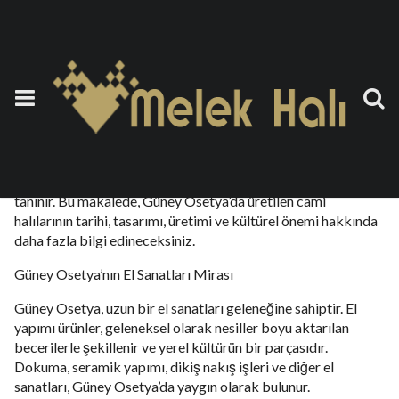
Cami Halısı Güney Osetya
6 Ekim 2023
by
teoman
Güney Osetya, Kafkasya’nın güneyinde yer alan küçük bir
bölge olmasına rağmen, zengin tarihi ve kültürel mirası ile
tanınır. Bu makalede, Güney Osetya’da üretilen cami
halılarının tarihi, tasarımı, üretimi ve kültürel önemi hakkında
daha fazla bilgi edineceksiniz.
Güney Osetya’nın El Sanatları Mirası
Güney Osetya, uzun bir el sanatları geleneğine sahiptir. El
yapımı ürünler, geleneksel olarak nesiller boyu aktarılan
becerilerle şekillenir ve yerel kültürün bir parçasıdır.
Dokuma, seramik yapımı, dikiş nakış işleri ve diğer el
sanatları, Güney Osetya’da yaygın olarak bulunur.