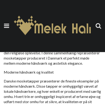
Moske Tæppe Danmark
6 Ekim 2023
by
teoman
Mosketæpper er vigtige dekorative elementer, der
forskønner atmosfæren på steder for tilbedelse og beriger
den religiøse oplevelse. I denne sammenhæng repræsenterer
mosketæpper produceret i Danmark et perfekt møde
mellem moderne håndværk og æstetisk elegance.
Moderne håndværk og kvalitet
Danske mosketæpper præsenterer de fineste eksempler på
moderne håndværk. Disse tæpper er omhyggeligt vævet af
lokale håndværkere, og hver enkelt er produceret med særlig
omhu. Hvert trin er omhyggeligt inspiceret af erfarne øjne og
udført med stor omhu for at sikre, at kvaliteten er på sit