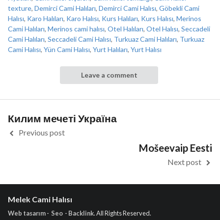
texture
,
Demirci Cami Halıları
,
Demirci Cami Halısı
,
Göbekli Cami
Halısı
,
Karo Halıları
,
Karo Halısı
,
Kurs Halıları
,
Kurs Halısı
,
Merinos
Cami Halıları
,
Merinos cami halısı
,
Otel Halıları
,
Otel Halısı
,
Seccadeli
Cami Halıları
,
Seccadeli Cami Halısı
,
Turkuaz Cami Halıları
,
Turkuaz
Cami Halısı
,
Yün Cami Halısı
,
Yurt Halıları
,
Yurt Halısı
Leave a comment
Килим мечеті Україна
Previous post
Mošeevaip Eesti
Next post
Melek Cami Halısı
Web tasarım - Seo - Backlink
. All Rights Reserved.