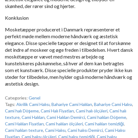
skønhed, der rører sind og hjerter.
Konklusion
Mosketæpper produceret i Danmark repræsenterer et
perfekt møde mellem moderne håndværk og æstetisk
elegance. Disse specielle tæpper er designet til at forskønne
det indre af moskeer og øge freden i tilbedelsen. Hvert dansk
moskétæppe er vævet med mestres arbejde og
kunstelskeres påskønnelse, så hver af dem kan betragtes
som et kunstværk. Disse specielle produkter pryder ikke kun
steder for tilbedelse, men hylder også moderne håndværk og
æstetisk design.
Categories:
Genel
Tags:
Akrilik Cami Halısı
,
Bahariye Cami Halıları
,
Bahariye Cami Halısı
,
Cami halı Döşeme
,
Cami Halı Fiyatları
,
Cami halı ölçüleri
,
Cami halı
texture
,
Cami Halıları
,
Cami Halıları Demirci
,
Cami halıları Döşeme
,
Cami Halıları Fiyatları
,
Cami halıları ölçüleri
,
Cami halıları temizliği
,
Cami halıları texture
,
Cami Halısı
,
Cami halısı Demirci
,
Cami Halısı
Fiyatları
,
Cami halısı ölçüleri
,
Cami halısı temizliği
,
Cami halısı