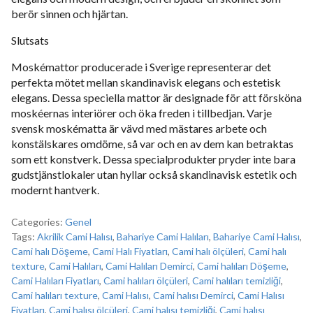
berör sinnen och hjärtan.
Slutsats
Moskémattor producerade i Sverige representerar det
perfekta mötet mellan skandinavisk elegans och estetisk
elegans. Dessa speciella mattor är designade för att försköna
moskéernas interiörer och öka freden i tillbedjan. Varje
svensk moskématta är vävd med mästares arbete och
konstälskares omdöme, så var och en av dem kan betraktas
som ett konstverk. Dessa specialprodukter pryder inte bara
gudstjänstlokaler utan hyllar också skandinavisk estetik och
modernt hantverk.
Categories:
Genel
Tags:
Akrilik Cami Halısı
,
Bahariye Cami Halıları
,
Bahariye Cami Halısı
,
Cami halı Döşeme
,
Cami Halı Fiyatları
,
Cami halı ölçüleri
,
Cami halı
texture
,
Cami Halıları
,
Cami Halıları Demirci
,
Cami halıları Döşeme
,
Cami Halıları Fiyatları
,
Cami halıları ölçüleri
,
Cami halıları temizliği
,
Cami halıları texture
,
Cami Halısı
,
Cami halısı Demirci
,
Cami Halısı
Fiyatları
,
Cami halısı ölçüleri
,
Cami halısı temizliği
,
Cami halısı