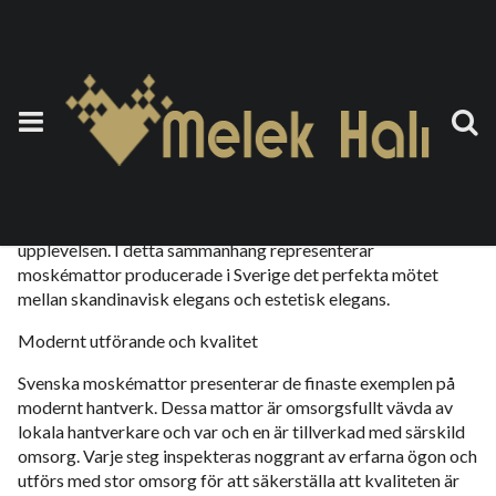
Moskémattan Sverige
6 Ekim 2023
by
teoman
Moskémattor är viktiga dekorativa element som förskönar
atmosfären på platser för tillbedjan och berikar den religiösa
upplevelsen. I detta sammanhang representerar
moskémattor producerade i Sverige det perfekta mötet
mellan skandinavisk elegans och estetisk elegans.
Modernt utförande och kvalitet
Svenska moskémattor presenterar de finaste exemplen på
modernt hantverk. Dessa mattor är omsorgsfullt vävda av
lokala hantverkare och var och en är tillverkad med särskild
omsorg. Varje steg inspekteras noggrant av erfarna ögon och
utförs med stor omsorg för att säkerställa att kvaliteten är