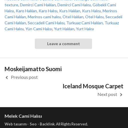
texture
,
Demirci Cami Halıları
,
Demirci Cami Halısı
,
Göbekli Cami
Halısı
,
Karo Halıları
,
Karo Halısı
,
Kurs Halıları
,
Kurs Halısı
,
Merinos
Cami Halıları
,
Merinos cami halısı
,
Otel Halıları
,
Otel Halısı
,
Seccadeli
Cami Halıları
,
Seccadeli Cami Halısı
,
Turkuaz Cami Halıları
,
Turkuaz
Cami Halısı
,
Yün Cami Halısı
,
Yurt Halıları
,
Yurt Halısı
Leave a comment
Moskeijamatto Suomi
Previous post
Iceland Mosque Carpet
Next post
Melek Cami Halısı
Web tasarım - Seo - Backlink
. All Rights Reserved.