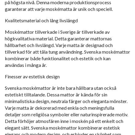
på högsta nivå. Denna moderna produktionsprocess
garanterar att varje moskématta är unik och speciell.
Kvalitetsmaterial och lång livslängd
Moskémattor tillverkade i Sverige är tillverkade av
högkvalitativa material. Detta garanterar mattornas
hållbarhet och livslängd. Varje matta är designad och
tillverkad för att tåla tung användning. Svenska moskémattor
kombinerar både funktionalitet och estetik och kan
användas i många år.
Finesser av estetisk design
Svenska moskémattor är inte bara hållbara utan också
estetiskt tilltalande. Dessa mattor är kända för sin
minimalistiska design, neutrala färger och eleganta mönster.
Varje matta är dekorerad med enkla och meningsfulla
detaljer som religiösa symboler eller naturinspirerade motiv.
Detta förhöjer atmosfären inne i moskén på ett enkelt och
elegant sätt. Svenska moskémattor kombinerar estetisk
elegans och modern design, och erbjuder en skönhet som