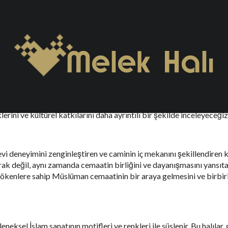
sı
er alan tarihi ve kültürel zenginliklere sahip bir ülkedir. Sırbist
türel bağların bir ifadesi olarak büyük bir öneme sahiptir. Bu maka
klerini ve kültürel katkılarını daha ayrıntılı bir şekilde inceleyeceğiz
vi deneyimini zenginleştiren ve caminin iç mekanını şekillendiren kr
arak değil, aynı zamanda cemaatin birliğini ve dayanışmasını yansıta
ik kökenlere sahip Müslüman cemaatinin bir araya gelmesini ve birbi
eleneksel İslam sanatının motifleri ve renkleri ile süslenir. Bu halılar