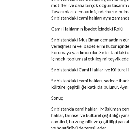
motifleri ve daha birçok özgün tasarım öğ
Tasarımları, cemaatin içinde huzur bulm
Sırbistan’daki cami halıları aynı zamanda
Cami Halılarının İbadet İçindeki Rolü
Sırbistan’daki Müslüman cemaatinin günl
yerleşmesini ve ibadetlerini huzur içind
korumaya yardımcı olur. Sırbistan’daki c
içindeki toplumsal etkileşimi teşvik ede
Sırbistan’daki Cami Halıları ve Kültürel 
Sırbistan’daki cami halıları, sadece ibade
kültürel çeşitliliğe katkıda bulunur. Ay
Sonuç
Sırbistan’da cami halıları, Müslüman cem
halılar, tarihsel ve kültürel çeşitliliği
camileri, bu zenginlik ve çeşitliliği yansı
ve hoşgörüyü de temsil eder.