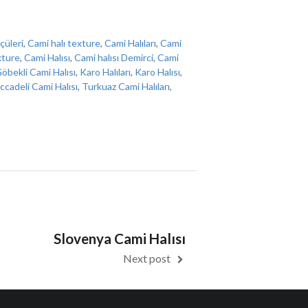
çüleri
,
Cami halı texture
,
Cami Halıları
,
Cami
xture
,
Cami Halısı
,
Cami halısı Demirci
,
Cami
öbekli Cami Halısı
,
Karo Halıları
,
Karo Halısı
,
ccadeli Cami Halısı
,
Turkuaz Cami Halıları
,
Slovenya Cami Halısı
Next post