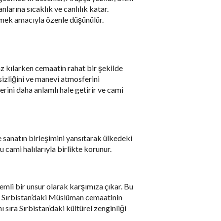
nlarına sıcaklık ve canlılık katar.
tmek amacıyla özenle düşünülür.
z kılarken cemaatin rahat bir şekilde
sizliğini ve manevi atmosferini
rini daha anlamlı hale getirir ve cami
ve sanatın birleşimini yansıtarak ülkedeki
 cami halılarıyla birlikte korunur.
emli bir unsur olarak karşımıza çıkar. Bu
ler. Sırbistan’daki Müslüman cemaatinin
nı sıra Sırbistan’daki kültürel zenginliği