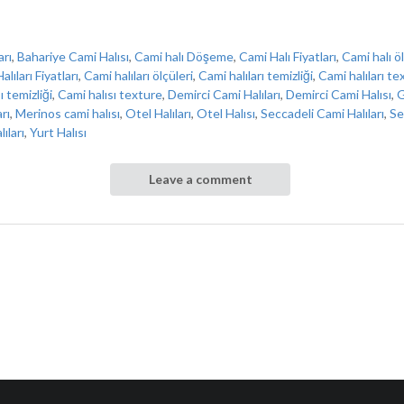
arı
,
Bahariye Cami Halısı
,
Cami halı Döşeme
,
Cami Halı Fiyatları
,
Cami halı öl
lıları Fiyatları
,
Cami halıları ölçüleri
,
Cami halıları temizliği
,
Cami halıları te
ı temizliği
,
Cami halısı texture
,
Demirci Cami Halıları
,
Demirci Cami Halısı
,
G
rı
,
Merinos cami halısı
,
Otel Halıları
,
Otel Halısı
,
Seccadeli Cami Halıları
,
Se
ıları
,
Yurt Halısı
Leave a comment