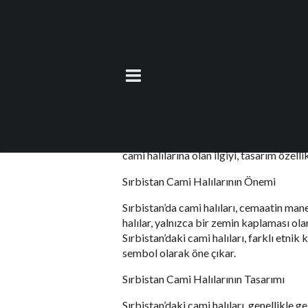
Sırbistan Cami Halı
6 Ekim 2023
by
teoman
Sırbistan, Orta ve Güneydoğu Avrupa’da y
camiler, hem ibadetin merkezi hem de kül
cami halılarına olan ilgiyi, tasarım özelli
Sırbistan Cami Halılarının Önemi
Sırbistan’da cami halıları, cemaatin mane
halılar, yalnızca bir zemin kaplaması ol
Sırbistan’daki cami halıları, farklı etn
sembol olarak öne çıkar.
Sırbistan Cami Halılarının Tasarımı
Sırbistan’daki cami halıları, genellikle g