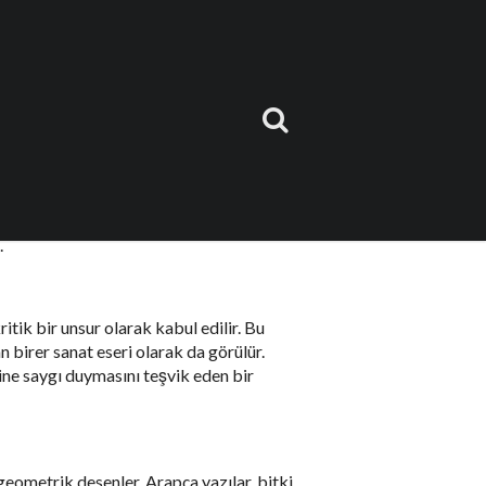
an’da bulunan Müslüman cemaati için
lede, Sırbistan’da üretilen ve kullanılan
.
itik bir unsur olarak kabul edilir. Bu
n birer sanat eseri olarak da görülür.
rine saygı duymasını teşvik eden bir
, geometrik desenler, Arapça yazılar, bitki