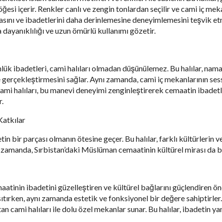
esi içerir. Renkler canlı ve zengin tonlardan seçilir ve cami iç meka
asını ve ibadetlerini daha derinlemesine deneyimlemesini teşvik e
 dayanıklılığı ve uzun ömürlü kullanımı gözetir.
ük ibadetleri, cami halıları olmadan düşünülemez. Bu halılar, nama
e gerçekleştirmesini sağlar. Aynı zamanda, cami iç mekanlarının ses
ami halıları, bu manevi deneyimi zenginleştirerek cemaatin ibadetle
r.
Katkılar
tin bir parçası olmanın ötesine geçer. Bu halılar, farklı kültürlerin 
nı zamanda, Sırbistan’daki Müslüman cemaatinin kültürel mirası da bu
aatinin ibadetini güzelleştiren ve kültürel bağlarını güçlendiren ön
 yansıtırken, aynı zamanda estetik ve fonksiyonel bir değere sahiptir
tan cami halıları ile dolu özel mekanlar sunar. Bu halılar, ibadetin ya