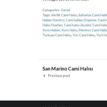
Categories:
Genel
Tags:
Akrilik Cami Halısı
,
Bahariye Cami Halıl
Halıları Demirci
,
Cami halıları Döşeme
,
Cami Ha
Halısı Fiyatları
,
Cami halısı ölçüleri
,
Cami halıs
Kurs Halıları
,
Kurs Halısı
,
Merinos Cami Halıla
Turkuaz Cami Halısı
,
Yün Cami Halısı
,
Yurt Hal
San Marino Cami Halısı
Previous post