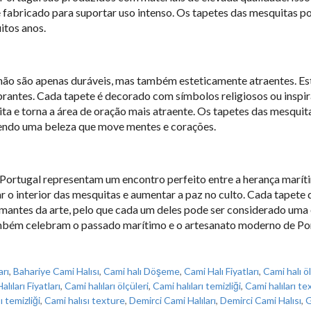
e fabricado para suportar uso intenso. Os tapetes das mesquitas 
itos anos.
não são apenas duráveis, mas também esteticamente atraentes. Es
brantes. Cada tapete é decorado com símbolos religiosos ou inspir
ta e torna a área de oração mais atraente. Os tapetes das mesqu
cendo uma beleza que move mentes e corações.
ortugal representam um encontro perfeito entre a herança marítim
r o interior das mesquitas e aumentar a paz no culto. Cada tapete
mantes da arte, pelo que cada um deles pode ser considerado uma 
ambém celebram o passado marítimo e o artesanato moderno de Por
arı
,
Bahariye Cami Halısı
,
Cami halı Döşeme
,
Cami Halı Fiyatları
,
Cami halı öl
lıları Fiyatları
,
Cami halıları ölçüleri
,
Cami halıları temizliği
,
Cami halıları te
ı temizliği
,
Cami halısı texture
,
Demirci Cami Halıları
,
Demirci Cami Halısı
,
G