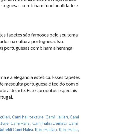
portuguesas combinam funcionalidade e
tes tapetes são famosos pelo seu tema
ados na cultura portuguesa. Isto
itas portuguesas combinam a herança
a e a elegância estética. Esses tapetes
 de mesquita portuguesa é tecido com o
obra de arte. Estes produtos especiais
tugal.
çüleri
,
Cami halı texture
,
Cami Halıları
,
Cami
xture
,
Cami Halısı
,
Cami halısı Demirci
,
Cami
öbekli Cami Halısı
,
Karo Halıları
,
Karo Halısı
,