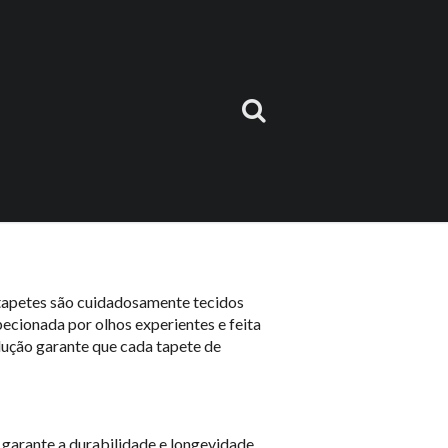
de culto e enriquecem a experiência
to entre a herança marítima e a
tapetes são cuidadosamente tecidos
ecionada por olhos experientes e feita
dução garante que cada tapete de
 garante a durabilidade e longevidade