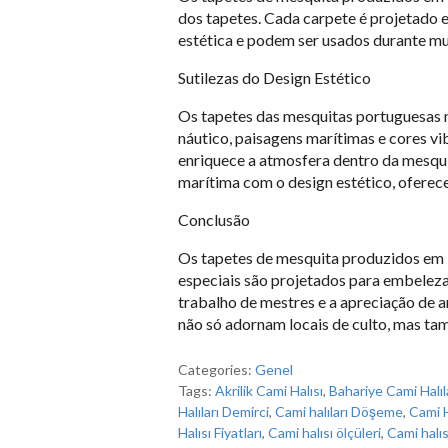
dos tapetes. Cada carpete é projetado 
estética e podem ser usados ​​durante mu
Sutilezas do Design Estético
Os tapetes das mesquitas portuguesas 
náutico, paisagens marítimas e cores vi
enriquece a atmosfera dentro da mesqui
marítima com o design estético, ofere
Conclusão
Os tapetes de mesquita produzidos em P
especiais são projetados para embeleza
trabalho de mestres e a apreciação de a
não só adornam locais de culto, mas t
Categories:
Genel
Tags:
Akrilik Cami Halısı
,
Bahariye Cami Halıl
Halıları Demirci
,
Cami halıları Döşeme
,
Cami Ha
Halısı Fiyatları
,
Cami halısı ölçüleri
,
Cami halıs