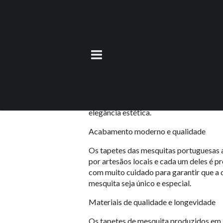
Tapete Mesquita P
6 Ekim 2023
by
teoman
Os tapetes das mesquitas são importan
religiosa. Neste contexto, os tapetes 
elegância estética.
Acabamento moderno e qualidade
Os tapetes das mesquitas portuguesas 
por artesãos locais e cada um deles é 
com muito cuidado para garantir que a 
mesquita seja único e especial.
Materiais de qualidade e longevidade
Os tapetes de mesquita produzidos em P